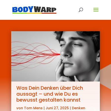
Was Dein Denken über Dich
aussagt – und wie Du es
bewusst gestalten kannst
von
Tom Mens
|
Juni 27, 2025
|
Denken