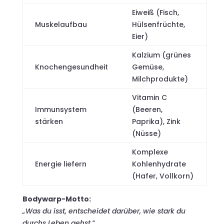
Eiweiß (Fisch,
Muskelaufbau
Hülsenfrüchte,
Eier)
Kalzium (grünes
Knochengesundheit
Gemüse,
Milchprodukte)
Vitamin C
Immunsystem
(Beeren,
stärken
Paprika), Zink
(Nüsse)
Komplexe
Energie liefern
Kohlenhydrate
(Hafer, Vollkorn)
Bodywarp-Motto:
„Was du isst, entscheidet darüber, wie stark du
durchs Leben gehst.“