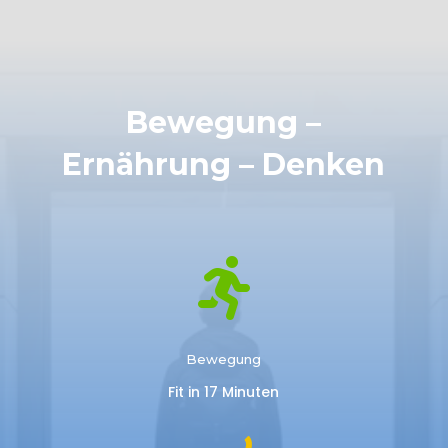
Bewegung –
Ernährung – Denken

Bewegung
Fit in 17 Minuten