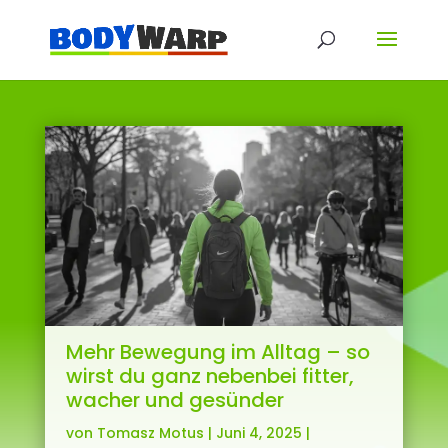
Mehr Bewegung im Alltag – so
wirst du ganz nebenbei fitter,
wacher und gesünder
von
Tomasz Motus
|
Juni 4, 2025
|