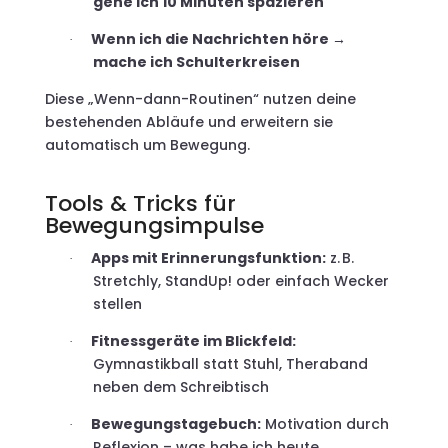
gehe ich 10 Minuten spazieren
Wenn ich die Nachrichten höre →
·
mache ich Schulterkreisen
Diese „Wenn-dann-Routinen“ nutzen deine
bestehenden Abläufe und erweitern sie
automatisch um Bewegung.
Tools & Tricks für
Bewegungsimpulse
Apps mit Erinnerungsfunktion:
z. B.
·
Stretchly, StandUp! oder einfach Wecker
stellen
Fitnessgeräte im Blickfeld:
·
Gymnastikball statt Stuhl, Theraband
neben dem Schreibtisch
Bewegungstagebuch:
Motivation durch
·
Reflexion – was habe ich heute